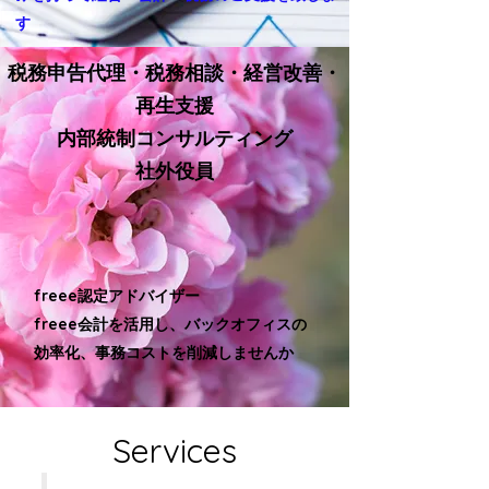
す​
税務申告代理・税務相談・経営改善・
再生支援
内部統制コンサルティング
​社外役員
​freee認定アドバイザー
freee会計を活用し、バックオフィスの
効率化、事務コストを削減しませんか
Services